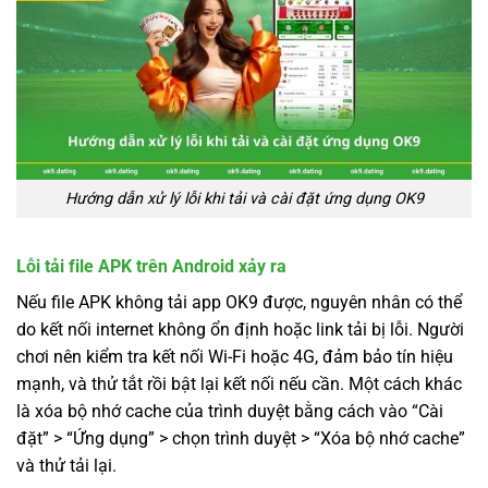
Hướng dẫn xử lý lỗi khi tải và cài đặt ứng dụng OK9
Lỗi tải file APK trên Android xảy ra
Nếu file APK không tải app OK9 được, nguyên nhân có thể
do kết nối internet không ổn định hoặc link tải bị lỗi. Người
chơi nên kiểm tra kết nối Wi-Fi hoặc 4G, đảm bảo tín hiệu
mạnh, và thử tắt rồi bật lại kết nối nếu cần. Một cách khác
là xóa bộ nhớ cache của trình duyệt bằng cách vào “Cài
đặt” > “Ứng dụng” > chọn trình duyệt > “Xóa bộ nhớ cache”
và thử tải lại.