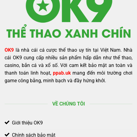
OK9
là nhà cái cá cược thể thao uy tín tại Việt Nam. Nhà
cái OK9 cung cấp nhiều sản phẩm hấp dẫn như thể thao,
casino, bắn cá và xổ số. Với cam kết bảo mật an toàn và
thanh toán linh hoạt,
ppab.uk
mang đến môi trường chơi
game công bằng, minh bạch và đầy hứng khởi.
VỀ CHÚNG TÔI
Giới thiệu OK9
Chính sách bảo mật