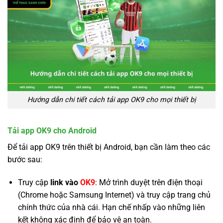
Hướng dẫn chi tiết cách tải app OK9 cho mọi thiết bị
Tải app OK9 cho Android
Để tải app OK9 trên thiết bị Android, bạn cần làm theo các
bước sau:
Truy cập
link vào
OK9
: Mở trình duyệt trên điện thoại
(Chrome hoặc Samsung Internet) và truy cập trang chủ
chính thức của nhà cái. Hạn chế nhấp vào những liên
kết không xác định để bảo vệ an toàn.