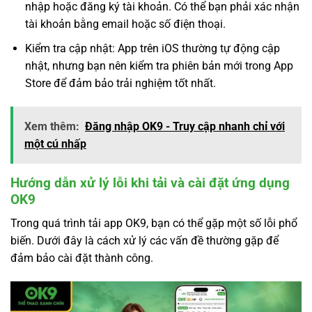
nhập hoặc đăng ký tài khoản. Có thể bạn phải xác nhận
tài khoản bằng email hoặc số điện thoại.
Kiểm tra cập nhật: App trên iOS thường tự động cập
nhật, nhưng bạn nên kiểm tra phiên bản mới trong App
Store để đảm bảo trải nghiệm tốt nhất.
Xem thêm:
Đăng nhập OK9 - Truy cập nhanh chỉ với
một cú nhấp
Hướng dẫn xử lý lỗi khi tải và cài đặt ứng dụng
OK9
Trong quá trình tải app OK9, bạn có thể gặp một số lỗi phổ
biến. Dưới đây là cách xử lý các vấn đề thường gặp để
đảm bảo cài đặt thành công.