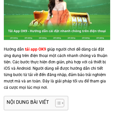
Hướng dẫn
tải app OK9
giúp người chơi dễ dàng cài đặt
ứng dụng trên điện thoại một cách nhanh chóng và thuận
tiện. Các bước thực hiện đơn giản, phù hợp với cả thiết bị
iOS và Android. Người dùng sẽ được hướng dẫn chi tiết
từng bước từ tải về đến đăng nhập, đảm bảo trải nghiệm
mượt mà và an toàn. Đây là giải pháp tối ưu để tham gia
cá cược mọi lúc mọi nơi.
NỘI DUNG BÀI VIẾT