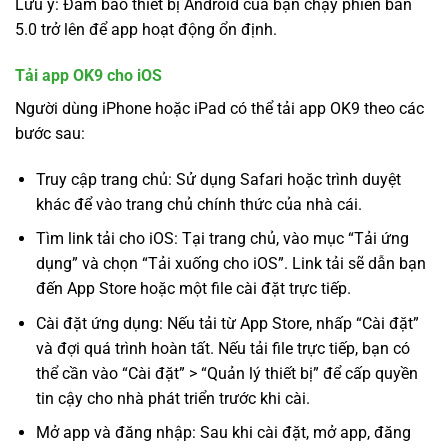
Lưu ý: Đảm bảo thiết bị Android của bạn chạy phiên bản
5.0 trở lên để app hoạt động ổn định.
Tải app OK9 cho iOS
Người dùng iPhone hoặc iPad có thể tải app OK9 theo các
bước sau:
Truy cập trang chủ: Sử dụng Safari hoặc trình duyệt
khác để vào trang chủ chính thức của nhà cái.
Tìm link tải cho iOS: Tại trang chủ, vào mục “Tải ứng
dụng” và chọn “Tải xuống cho iOS”. Link tải sẽ dẫn bạn
đến App Store hoặc một file cài đặt trực tiếp.
Cài đặt ứng dụng: Nếu tải từ App Store, nhấp “Cài đặt”
và đợi quá trình hoàn tất. Nếu tải file trực tiếp, bạn có
thể cần vào “Cài đặt” > “Quản lý thiết bị” để cấp quyền
tin cậy cho nhà phát triển trước khi cài.
Mở app và đăng nhập: Sau khi cài đặt, mở app, đăng